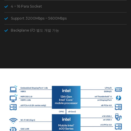
4 ~ 16 Para Socket
Support 3200Mbps ~ 5600Mbps
Backplane I/O 별도 개발 가능