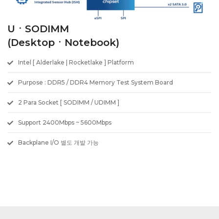
UㆍSODIMM
(DesktopㆍNotebook)
Intel [ Alderlake | Rocketlake ] Platform
Purpose : DDR5 / DDR4 Memory Test System Board
2 Para Socket [ SODIMM / UDIMM ]
Support 2400Mbps ~ 5600Mbps
Backplane I/O 별도 개발 가능