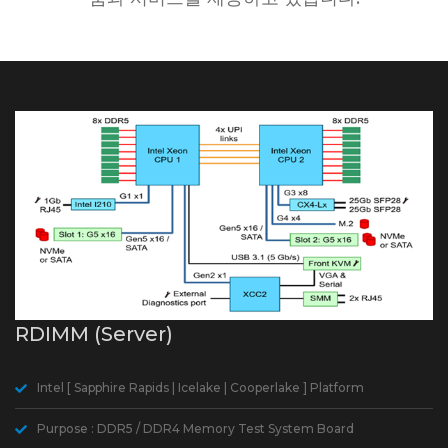
RDIMM (Server)
Intel [ Sapphire Rapids | Icelake | Cooperlake ] Platform
Purpose : DDR5 / DDR4 Memory Test System Board